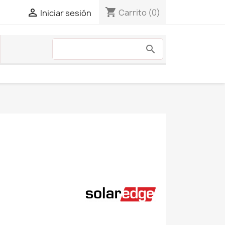
shopping_cart

Carrito
(0)
Iniciar sesión