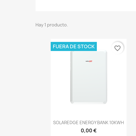
Hay 1 producto.
FUERA DE STOCK
favorite_border
Vista rápida

SOLAREDGE ENERGY BANK 10KWH
0,00 €