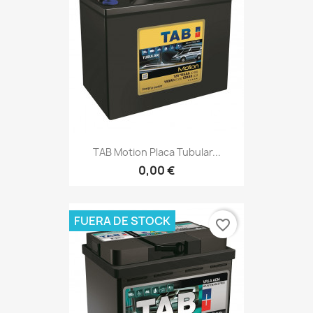
TAB Motion Placa Tubular...
0,00 €
FUERA DE STOCK
favorite_border