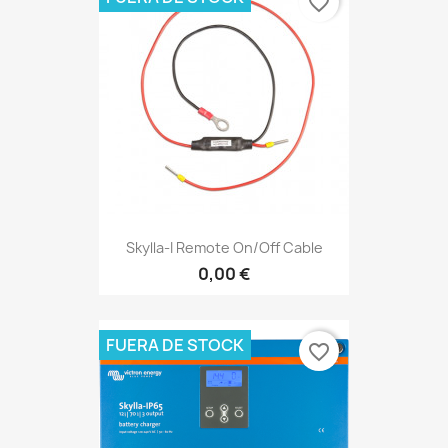
favorite_border
Skylla-I Remote On/Off Cable
0,00 €
FUERA DE STOCK
favorite_border