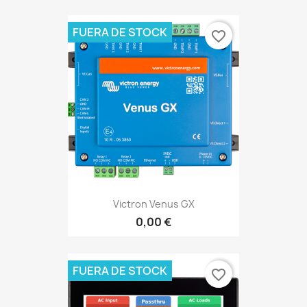
FUERA DE STOCK
favorite_border
Victron Venus GX
0,00 €
FUERA DE STOCK
favorite_border