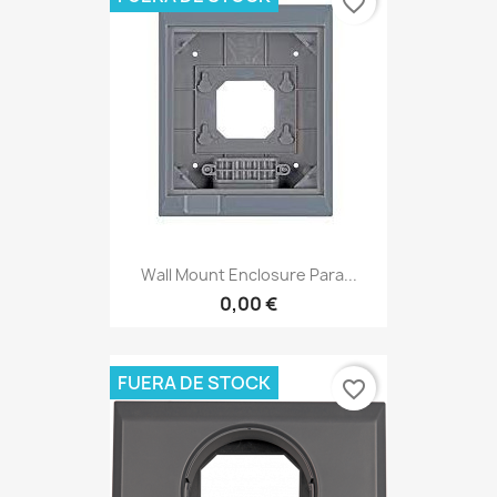
favorite_border
Wall Mount Enclosure Para...
0,00 €
FUERA DE STOCK
favorite_border