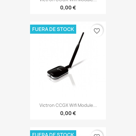
0,00 €
FUERA DE STOCK
favorite_border
Victron CCGX Wifi Module...
0,00 €
FUERA DE STOCK