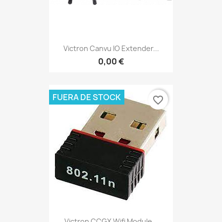
Victron Canvu IO Extender...
0,00 €
FUERA DE STOCK
favorite_border
Victron CCGX Wifi Module...