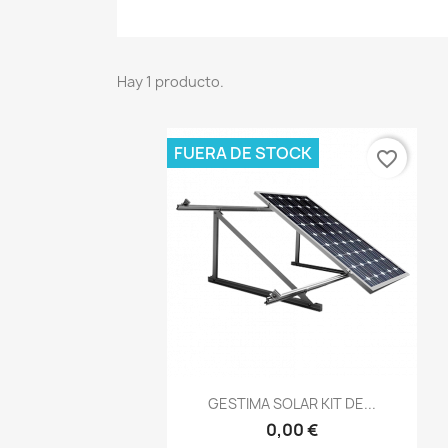
Hay 1 producto.
FUERA DE STOCK
favorite_border
Vista rápida

GESTIMA SOLAR KIT DE...
0,00 €