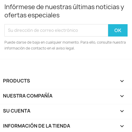
Infórmese de nuestras últimas noticias y
ofertas especiales
Puede darse de baja en cualquier momento. Para ello, consulte nuestra
información de contacto en el aviso legal.
PRODUCTS

NUESTRA COMPAÑÍA

SU CUENTA

INFORMACIÓN DE LA TIENDA
keyboard_arrow_down