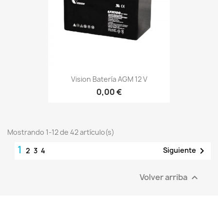
Vision Batería AGM 12 V
0,00 €
Mostrando 1-12 de 42 artículo(s)
1

Siguiente
2
3
4
Volver arriba
