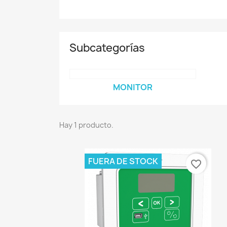
Subcategorías
MONITOR
Hay 1 producto.
FUERA DE STOCK
favorite_border